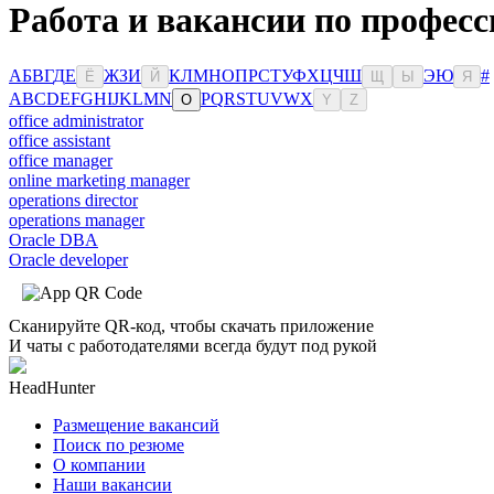
Работа и вакансии по професс
А
Б
В
Г
Д
Е
Ж
З
И
К
Л
М
Н
О
П
Р
С
Т
У
Ф
Х
Ц
Ч
Ш
Э
Ю
#
Ё
Й
Щ
Ы
Я
A
B
C
D
E
F
G
H
I
J
K
L
M
N
P
Q
R
S
T
U
V
W
X
O
Y
Z
office administrator
office assistant
office manager
online marketing manager
operations director
operations manager
Oracle DBA
Oracle developer
Сканируйте QR-код, чтобы скачать приложение
И чаты с работодателями всегда будут под рукой
HeadHunter
Размещение вакансий
Поиск по резюме
О компании
Наши вакансии